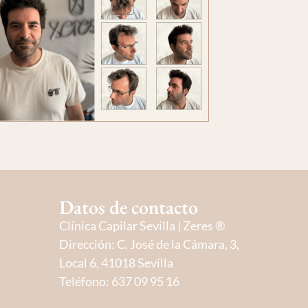
Datos de contacto
Clínica Capilar Sevilla | Zeres ®
Dirección:
C. José de la Cámara, 3,
Local 6, 41018 Sevilla
Teléfono: 637 09 95 16