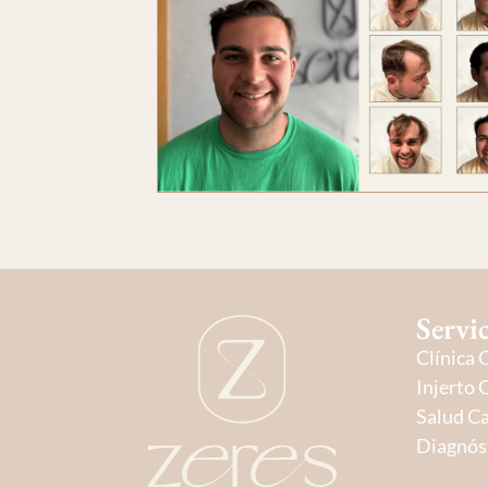
Servi
Clínica 
Injerto 
Salud Ca
Diagnós