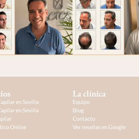
cios
La clínica
Capilar en Sevilla
Equipo
Capilar en Sevilla
Blog
pilar
Contacto
tico Online
Ver reseñas en Google